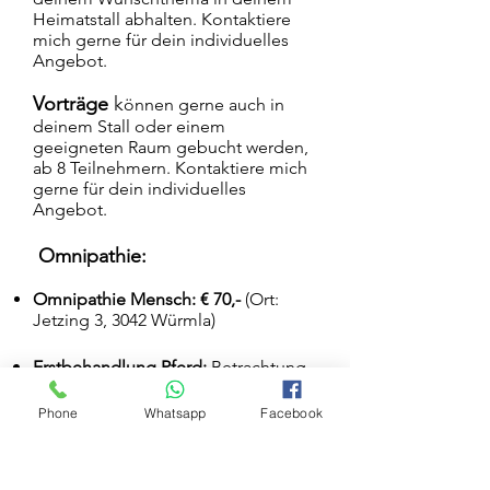
Heimatstall abhalten. Kontaktiere
mich gerne für dein individuelles
Angebot.
Vorträge
k
önnen gerne auch in
deinem Stall oder einem
geeigneten Raum gebucht werden,
ab 8 Teilnehmern. Kontaktiere mich
gerne für dein individuelles
Angebot.
Omnipathie:
Omnipathie Mensch:
€ 70
,-
(Ort:
Jetzing 3, 3042 Würmla)
Erstbehandlung Pferd:
Betrachtung
in der Bewegung, Equipment
Phone
Whatsapp
Facebook
Check, ausführliche Besprechung
und Omnipathie-Behandlung, Dauer
~ 1,5 Stunden -
€ 145,. exkl. Anfahrt