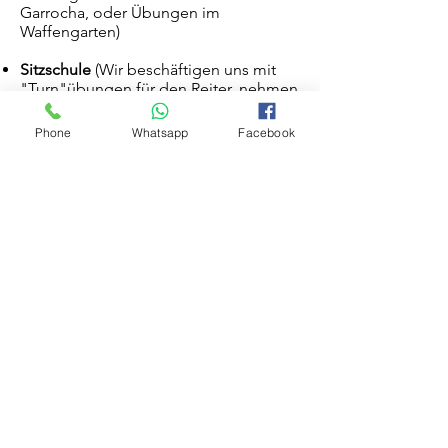
Garrocha, oder Übungen im
Waffengarten)
Sitzschule
(Wir beschäftigen uns mit
"Turn"übungen für den Reiter, nehmen
bei Bedarf auch innere Bilder und
Franklin Bälle oder ähnliches hinzu.
Phone
Whatsapp
Facebook